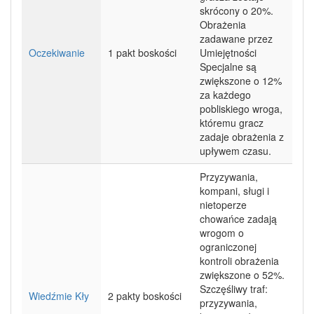
skrócony o 20%.
Obrażenia
zadawane przez
Oczekiwanie
1 pakt boskości
Umiejętności
Specjalne są
zwiększone o 12%
za każdego
pobliskiego wroga,
któremu gracz
zadaje obrażenia z
upływem czasu.
Przyzywania,
kompani, sługi i
nietoperze
chowańce zadają
wrogom o
ograniczonej
kontroli obrażenia
zwiększone o 52%.
Szczęśliwy traf:
Wiedźmie Kły
2 pakty boskości
przyzywania,