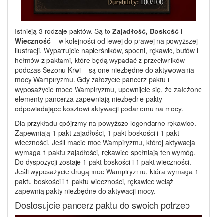
Istnieją 3 rodzaje paktów. Są to
Zajadłość, Boskość i
Wieczność
– w kolejności od lewej do prawej na powyższej
ilustracji. Wypatrujcie napierśników, spodni, rękawic, butów i
hełmów z paktami, które będą wypadać z przeciwników
podczas Sezonu Krwi – są one niezbędne do aktywowania
mocy Wampiryzmu. Gdy założycie pancerz paktu i
wyposażycie moce Wampiryzmu, upewnijcie się, że założone
elementy pancerza zapewniają niezbędne pakty
odpowiadające kosztowi aktywacji podanemu na mocy.
Dla przykładu spójrzmy na powyższe legendarne rękawice.
Zapewniają 1 pakt zajadłości, 1 pakt boskości i 1 pakt
wieczności. Jeśli macie moc Wampiryzmu, której aktywacja
wymaga 1 paktu zajadłości, rękawice spełniają ten wymóg.
Do dyspozycji zostaje 1 pakt boskości i 1 pakt wieczności.
Jeśli wyposażycie drugą moc Wampiryzmu, która wymaga 1
paktu boskości i 1 paktu wieczności, rękawice wciąż
zapewnią pakty niezbędne do aktywacji mocy.
Dostosujcie pancerz paktu do swoich potrzeb