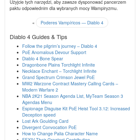
Użyjcie tych narzędzi, aby zawsze dysponować pancerzem
paktu odpowiednim dla wybranych mocy Wampiryzmu.
«
Poderes Vampíricos — Diablo 4
Diablo 4 Guides & Tips
Follow the pilgrim’s journey – Diablo 4
PoE Anomalous Devour Support
Diablo 4 Bone Spear
Dragonbone Plains Torchlight Infinite
Necklace Enchant – Torchlight Infinite
Grand Spectrum Crimson Jewel PoE
MW2 Warzone Contract Mastery Calling Cards –
Modern Warfare 2
NBA 2K21 Season Agenda List, MyTeam Season 3
Agendas Menu
Espionage Disguise Kit PoE Heist Tool 3.12: Increased
Deception speed
Lost Ark Goulding Card
Divergent Convocation PoE
How to Change Palia Character Name
FFXIV Their Greatest Contribution