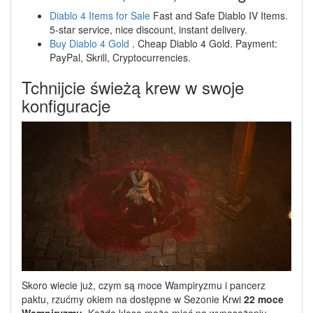
Diablo 4 Items for Sale
Fast and Safe Diablo IV Items.
5-star service, nice discount, instant delivery.
Buy Diablo 4 Gold
. Cheap Diablo 4 Gold. Payment:
PayPal, Skrill, Cryptocurrencies.
Tchnijcie świeżą krew w swoje
konfiguracje
Skoro wiecie już, czym są moce Wampiryzmu i pancerz
paktu, rzućmy okiem na dostępne w Sezonie Krwi
22 moce
Wampiryzmu
. Każda klasa może mieć na wyposażeniu