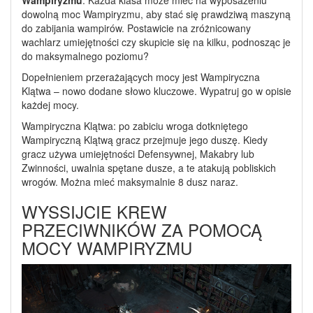
dowolną moc Wampiryzmu, aby stać się prawdziwą maszyną
do zabijania wampirów. Postawicie na zróżnicowany
wachlarz umiejętności czy skupicie się na kilku, podnosząc je
do maksymalnego poziomu?
Dopełnieniem przerażających mocy jest Wampiryczna
Klątwa – nowo dodane słowo kluczowe. Wypatruj go w opisie
każdej mocy.
Wampiryczna Klątwa: po zabiciu wroga dotkniętego
Wampiryczną Klątwą gracz przejmuje jego duszę. Kiedy
gracz używa umiejętności Defensywnej, Makabry lub
Zwinności, uwalnia spętane dusze, a te atakują pobliskich
wrogów. Można mieć maksymalnie 8 dusz naraz.
WYSSIJCIE KREW
PRZECIWNIKÓW ZA POMOCĄ
MOCY WAMPIRYZMU