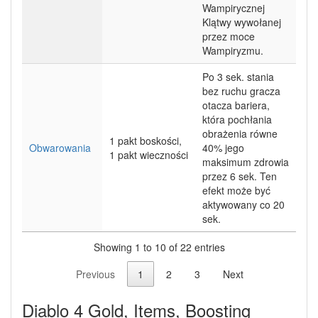
Wampirycznej
Klątwy wywołanej
przez moce
Wampiryzmu.
Po 3 sek. stania
bez ruchu gracza
otacza bariera,
która pochłania
obrażenia równe
1 pakt boskości,
Obwarowania
40% jego
1 pakt wieczności
maksimum zdrowia
przez 6 sek. Ten
efekt może być
aktywowany co 20
sek.
Showing 1 to 10 of 22 entries
Previous
1
2
3
Next
Diablo 4 Gold, Items, Boosting