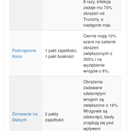
8 razy, infekcja
zadaje mu 70%
obrażeń od
Trucizny, a
następnie mija.
Ciernie mają 10%
szans na zadanie
obrażeń
Postrzępione
1 pakt zajadłości,
zwiększonych o
Kolce
1 pakt boskości
300% i na
wyziębienie
wrogów o 8%.
Obrażenia
zadawane
odsłoniętym
wrogom są
zwiększone o 16%.
Wrogowie są
Żerowanie na
2 pakty
odsłonięci, kiedy
Słabych
zajadłości
znajdują się pod
wpływem