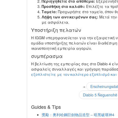
Περιηγηθείτε στο απόθεμα:
Εξερευνήστε
Προσθήκη στο καλάθι:
Επιλέξτε τα προ
Ταμείο:
Προχωρήστε στο ταμείο, όπου θ
Λήψη των αντικειμένων σας:
Μετά την 
με ασφάλεια.
Υποστήριξη πελατών
Η IGGM υπερηφανεύεται για την εξαιρετική υ
ομάδα υποστήριξης πελατών είναι διαθέσιμη 
ικανοποιητική εμπειρία αγορών.
συμπέρασμα
Η βελτίωση της εμπειρίας σας στο Diablo 4 ε
ασφαλείς συναλλαγές και γρήγορη παράδοση, 
εξοπλιστείτε με τον καλύτερο εξοπλισμό και υ
«
Erscheinungsdat
Diablo 5 Ñeguenohẽ 
Guides & Tips
獎勵：奧利哈鋼巨劍物品造型 – 暗黑破壞神4