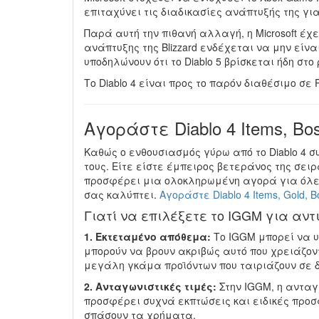
επιταχύνει τις διαδικασίες ανάπτυξής της για
Παρά αυτή την πιθανή αλλαγή, η Microsoft έχ
ανάπτυξης της Blizzard ενδέχεται να μην εί
υποδηλώνουν ότι το Diablo 5 βρίσκεται ήδη στο 
Το Diablo 4 είναι προς το παρόν διαθέσιμο σε P
Αγοράστε Diablo 4 Items, Bo
Καθώς ο ενθουσιασμός γύρω από το Diablo 4 σ
τους. Είτε είστε έμπειρος βετεράνος της σειρά
προσφέρει μια ολοκληρωμένη αγορά για όλες 
σας καλύπτει.
Αγοράστε Diablo 4 Items, Gold, B
Γιατί να επιλέξετε το IGGM για αντι
1. Εκτεταμένο απόθεμα:
Το IGGM μπορεί να υ
μπορούν να βρουν ακριβώς αυτό που χρειάζον
μεγάλη γκάμα προϊόντων που ταιριάζουν σε δ
2. Ανταγωνιστικές τιμές:
Στην IGGM, η ανταγ
προσφέρει συχνά εκπτώσεις και ειδικές προσ
σπάσουν τα χρήματα.