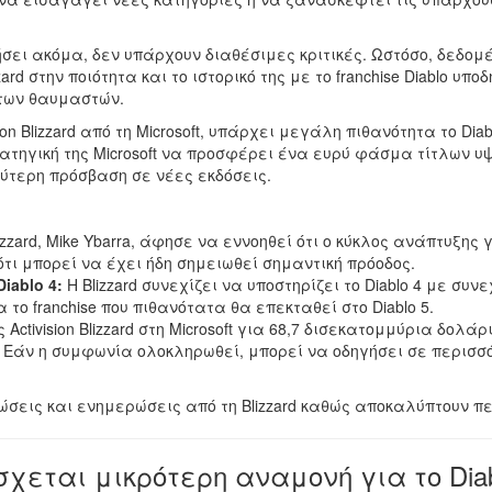
σει ακόμα, δεν υπάρχουν διαθέσιμες κριτικές. Ωστόσο, δεδομένη
rd στην ποιότητα και το ιστορικό της με το franchise Diablo υπο
 των θαυμαστών.
on Blizzard από τη Microsoft, υπάρχει μεγάλη πιθανότητα το Di
ρατηγική της Microsoft να προσφέρει ένα ευρύ φάσμα τίτλων υ
ύτερη πρόσβαση σε νέες εκδόσεις.
zzard, Mike Ybarra, άφησε να εννοηθεί ότι ο κύκλος ανάπτυξης γ
τι μπορεί να έχει ήδη σημειωθεί σημαντική πρόοδος.
iablo 4:
Η Blizzard συνεχίζει να υποστηρίζει το Diablo 4 με συ
το franchise που πιθανότατα θα επεκταθεί στο Diablo 5.
Activision Blizzard στη Microsoft για 68,7 δισεκατομμύρια δο
5. Εάν η συμφωνία ολοκληρωθεί, μπορεί να οδηγήσει σε περισσ
ώσεις και ενημερώσεις από τη Blizzard καθώς αποκαλύπτουν π
όσχεται μικρότερη αναμονή για το Dia