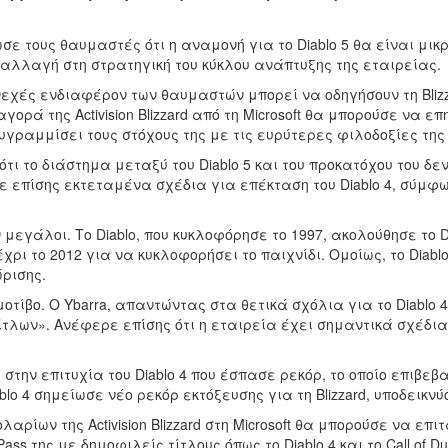
αίωσε τους θαυμαστές ότι η αναμονή για το Diablo 5 θα είναι 
αλλαγή στη στρατηγική του κύκλου ανάπτυξης της εταιρείας.
συνεχές ενδιαφέρον των θαυμαστών μπορεί να οδηγήσουν τη Bli
αγορά της Activision Blizzard από τη Microsoft θα μπορούσε ν
υγραμμίσει τους στόχους της με τις ευρύτερες φιλοδοξίες της M
ότι το διάστημα μεταξύ του Diablo 5 και του προκατόχου του 
μισε επίσης εκτεταμένα σχέδια για επέκταση του Diablo 4, σύμφ
αν μεγάλοι. Το Diablo, που κυκλοφόρησε το 1997, ακολούθησε το D
έχρι το 2012 για να κυκλοφορήσει το παιχνίδι. Ομοίως, το Diablo
ρισης.
μοτίβο. Ο Ybarra, απαντώντας στα θετικά σχόλια για το Diablo 
τλων». Ανέφερε επίσης ότι η εταιρεία έχει σημαντικά σχέδια τ
στην επιτυχία του Diablo 4 που έσπασε ρεκόρ, το οποίο επιβε
iablo 4 σημείωσε νέο ρεκόρ εκτόξευσης για τη Blizzard, υποδεικ
αρίων της Activision Blizzard στη Microsoft θα μπορούσε να επ
ass της με δημοφιλείς τίτλους όπως το Diablo 4 και το Call of D