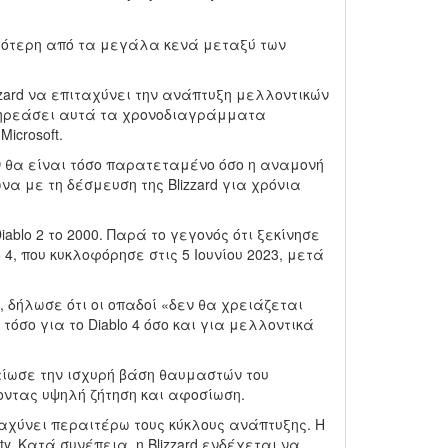
μικρότερη από τα μεγάλα κενά μεταξύ των
zzard να επιταχύνει την ανάπτυξη μελλοντικών
α επηρεάσει αυτά τα χρονοδιαγράμματα
icrosoft.
δεν θα είναι τόσο παρατεταμένο όσο η αναμονή
ωνα με τη δέσμευση της Blizzard για χρόνια
iablo 2 το 2000. Παρά το γεγονός ότι ξεκίνησε
 4, που κυκλοφόρησε στις 5 Ιουνίου 2023, μετά
4, δήλωσε ότι οι οπαδοί «δεν θα χρειάζεται
όσο για το Diablo 4 όσο και για μελλοντικά
βαίωσε την ισχυρή βάση θαυμαστών του
νύοντας υψηλή ζήτηση και αφοσίωση.
ιταχύνει περαιτέρω τους κύκλους ανάπτυξης. Η
uty. Κατά συνέπεια, η Blizzard ενδέχεται να