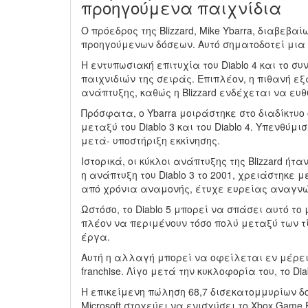
προηγούμενα παιχνίδια
Ο πρόεδρος της Blizzard, Mike Ybarra, διαβεβ
προηγούμενων δόσεων. Αυτό σηματοδοτεί μια 
Η εντυπωσιακή επιτυχία του Diablo 4 και το 
παιχνιδιών της σειράς. Επιπλέον, η πιθανή εξ
ανάπτυξης, καθώς η Blizzard ενδέχεται να ευθ
Πρόσφατα, ο Ybarra μοιράστηκε στο διαδίκτυο 
μεταξύ του Diablo 3 και του Diablo 4. Υπενθύ
μετά- υποστήριξη εκκίνησης.
Ιστορικά, οι κύκλοι ανάπτυξης της Blizzard ήτ
η ανάπτυξη του Diablo 3 το 2001, χρειάστηκε μ
από χρόνια αναμονής, έτυχε ευρείας αναγνώ
Ωστόσο, το Diablo 5 μπορεί να σπάσει αυτό το 
πλέον να περιμένουν τόσο πολύ μεταξύ των τί
έργα.
Αυτή η αλλαγή μπορεί να οφείλεται εν μέρει 
franchise. Λίγο μετά την κυκλοφορία του, το D
Η επικείμενη πώληση 68,7 δισεκατομμυρίων δολ
Microsoft στοχεύει να ενισχύσει το Xbox Game P