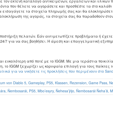
 τον εκτενή κατάλογο αντικειμένων, εργαλείων και υλικών π
ϊόντα που θέλετε να αγοράσετε και προσθέστε τα στο καλάθι
α εισαγάγετε τα στοιχεία πληρωμής σας και θα ολοκληρώσετ
ολοκλήρωση της αγοράς, τα στοιχεία σας θα παραδοθούν στον
ποστήριξη πελατών. Εάν αντιμετωπίζετε προβλήματα ή έχετε 
24/7 για να σας βοηθήσει. Η άμεση και επαγγελματική εξυπη
ίναι ευκολότερη από ποτέ με το IGGM. Με μια τεράστια ποικιλί
το IGGM ξεχωρίζει ως κορυφαία επιλογή για τους παίκτες το
λικά για να νικήσετε τις προκλήσεις που περιμένουν στο Sanct
um von Diablo 5, Gameplay, PS5, Klassen, Rezension, Game Pass, Ne
ára, Ñembosarái, PS5, Mbo’esyry, Ñehesa’ỹijo, Ñembosarái Ñeha’ã, 