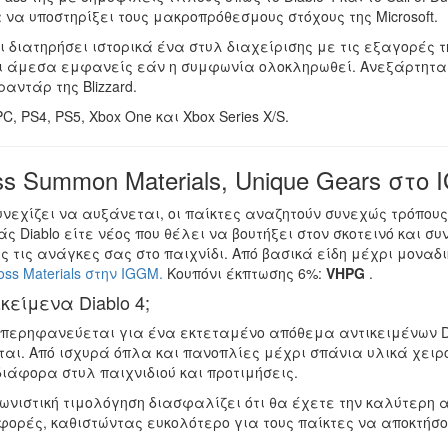
 να υποστηρίξει τους μακροπρόθεσμους στόχους της Microsoft.
ει διατηρήσει ιστορικά ένα στυλ διαχείρισης με τις εξαγορές
ναι άμεσα εμφανείς εάν η συμφωνία ολοκληρωθεί. Ανεξάρτητα 
ραντάρ της Blizzard.
C, PS4, PS5, Xbox One και Xbox Series X/S.
ss Summon Materials, Unique Gears στο
υνεχίζει να αυξάνεται, οι παίκτες αναζητούν συνεχώς τρόπους
ς Diablo είτε νέος που θέλει να βουτήξει στον σκοτεινό και συ
τις ανάγκες σας στο παιχνίδι. Από βασικά είδη μέχρι μοναδ
oss Materials στην IGGM.
Κουπόνι έκπτωσης 6%:
VHPG
.
κείμενα Diablo 4;
περηφανεύεται για ένα εκτεταμένο απόθεμα αντικειμένων Dia
ται. Από ισχυρά όπλα και πανοπλίες μέχρι σπάνια υλικά χει
ιάφορα στυλ παιχνιδιού και προτιμήσεις.
ωνιστική τιμολόγηση διασφαλίζει ότι θα έχετε την καλύτερη
φορές, καθιστώντας ευκολότερο για τους παίκτες να αποκτήσο