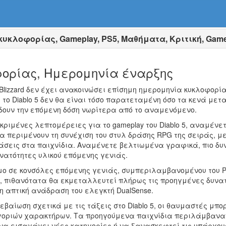
κυκλοφορίας, Gameplay, PS5, Μαθήματα, Κριτική, Gam
φορίας, Ημερομηνία έναρξης
Blizzard δεν έχει ανακοινώσει επίσημη ημερομηνία κυκλοφορίας
για το Diablo 5 δεν θα είναι τόσο παρατεταμένη όσο τα κενά μετ
 δουν την επόμενη δόση νωρίτερα από το αναμενόμενο.
κριμένες λεπτομέρειες για το gameplay του Diablo 5, αναμένε
 περιμένουν τη συνέχιση του στυλ δράσης RPG της σειράς, με
τάσεις στα παιχνίδια. Αναμένετε βελτιωμένα γραφικά, πιο δ
υνατότητες υλικού επόμενης γενιάς.
μο σε κονσόλες επόμενης γενιάς, συμπεριλαμβανομένου του Play
πιθανότατα θα εκμεταλλευτεί πλήρως τις προηγμένες δυνατό
 απτική ανάδραση του ελεγκτή DualSense.
βεβαίωση σχετικά με τις τάξεις στο Diablo 5, οι θαυμαστές μ
οριών χαρακτήρων. Τα προηγούμενα παιχνίδια περιλάμβαναν ε
εί να εισαγάγει νέες κατηγορίες ή να ξανασκεφτεί τις υπάρχουσ